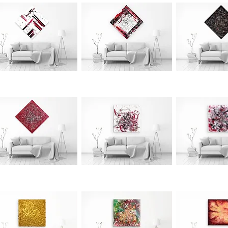
JFA
JFA
038
037
Schnellansicht
Schnellansicht
Schnellan
JFA
JFA
034
033
Schnellansicht
Schnellansicht
Schnellan