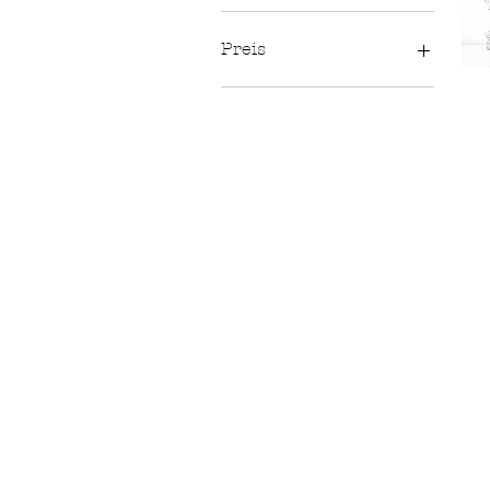
Preis
Titel:
49 €
499 €
"JFA
031"