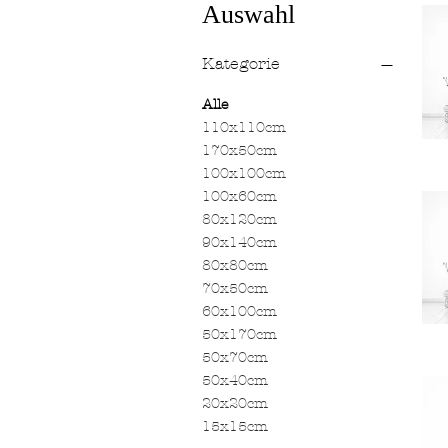
Auswahl
Kategorie
Alle
110x110cm
170x50cm
JFA
100x100cm
039
100x60cm
80x120cm
90x140cm
80x80cm
70x50cm
60x100cm
50x170cm
JFA
50x70cm
035
50x40cm
20x20cm
15x15cm