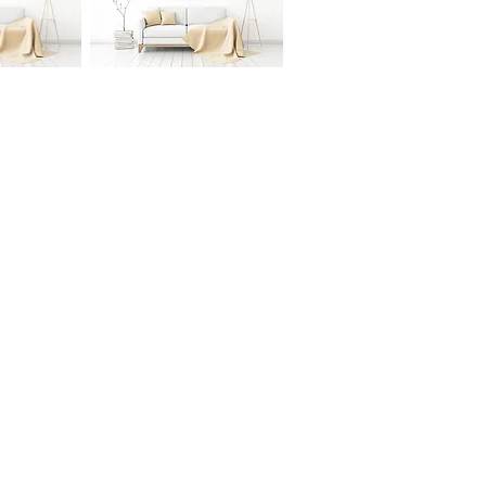
Titel:
"JFA
sicht
Schnellansicht
026"