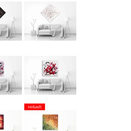
JFA
036
sicht
Schnellansicht
JFA
032
verkauft
sicht
Schnellansicht