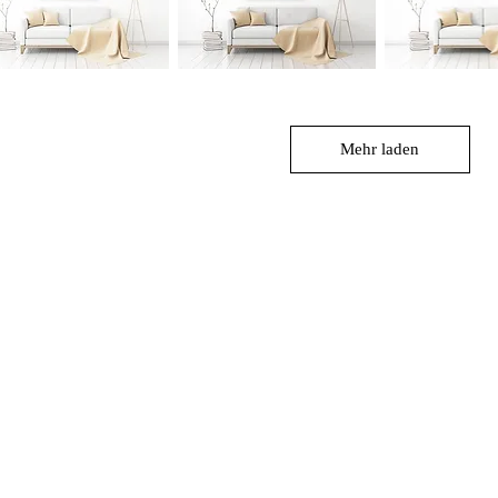
Titel:
Titel:
"JFA
"JFA
Schnellansicht
Schnellansicht
Schnellan
027"
025"
Mehr laden